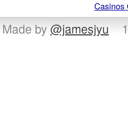
Casinos 
Made by
@jamesjyu