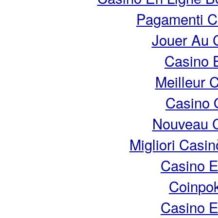
Pagamenti 
Jouer Au 
Casino 
Meilleur 
Casino 
Nouveau C
Migliori Casi
Casino E
Coinpok
Casino E