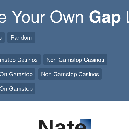
e Your Own
Gap
p
Random
mstop Casinos
Non Gamstop Casinos
 On Gamstop
Non Gamstop Casinos
 On Gamstop
Nate