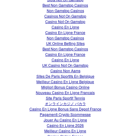
Best Non Gamstop Casinos
Non Gamstop Casinos
Casinos Not On Gamstop
Casino Not On Gamstop
Casino En Ligne
Casino En Ligne France
Non Gamstop Casinos
UK Online Betting Sites
Best Non Gamstop Casinos
Casino En Ligne France
Casino En Ligne
UK Casino Not On Gamstop
Casino Non Aams
Sites De Paris Sportifs En Belgique
Meilleur Casino En Ligne Belgique
Migliori Bonus Casino Online
Nouveau Casino En Ligne Francais
Site Paris Sportif Tennis
オンラインカジノ バカラ
Casino En Ligne Bonus Sans Depot France
Pagamenti Crypto Scommesse
Jouer Au Casino En Ligne
Casino En Ligne 2026
Meilleur Casino En Ligne