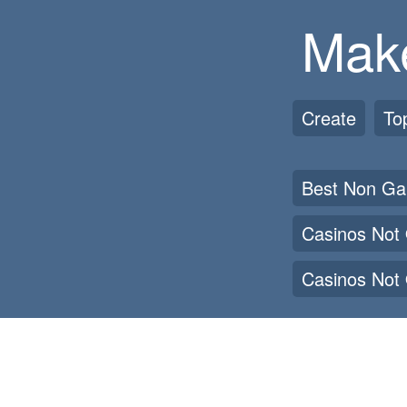
Mak
Create
To
Best Non Ga
Casinos Not
Casinos Not