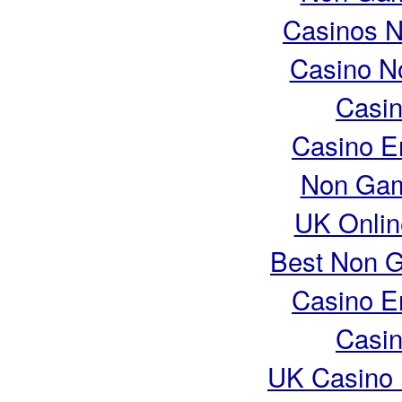
Casinos 
Casino N
Casin
Casino E
Non Gam
UK Online
Best Non 
Casino E
Casin
UK Casino