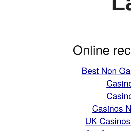
L
Online re
Best Non Ga
Casin
Casin
Casinos 
UK Casinos