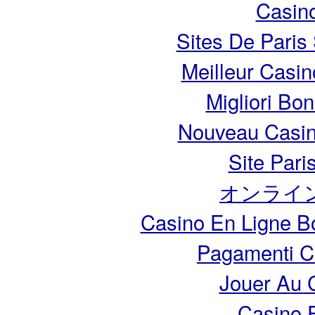
Casin
Sites De Paris
Meilleur Casin
Migliori Bo
Nouveau Casin
Site Pari
オンライ
Casino En Ligne B
Pagamenti 
Jouer Au 
Casino 