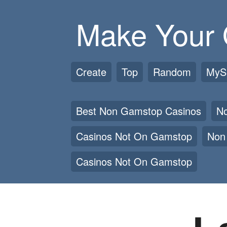
Make Your
Create
Top
Random
MyS
Best Non Gamstop Casinos
N
Casinos Not On Gamstop
Non
Casinos Not On Gamstop