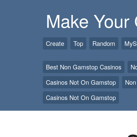
Make Your
Create
Top
Random
MyS
Best Non Gamstop Casinos
N
Casinos Not On Gamstop
Non
Casinos Not On Gamstop