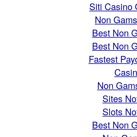
Siti Casino
Non Gams
Best Non 
Best Non 
Fastest Pay
Casin
Non Gams
Sites N
Slots N
Best Non 